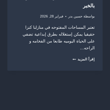
بالخبر
بواسطة
حسين بدر
فبراير 28, 2026
تعتبر المساحات المفتوحه في منازلنا كنزا
حقيقيا يمكن إستغلاله بطرق إبداعية تضفي
على الحياة اليوميه طابعا من الفخامه و
الراحه…
بناء
إقرأ المزيد
مجالس
خارجية
الشرقية
ت:
0556315859
–
مقاول