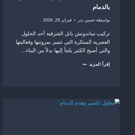
بالدمام
بواسطة
حسين بدر
فبراير 28, 2026
تركيب ساندوتش بانل الشرقية أحد الحلول
العصرية المبتكرة التي تتميز بمرونتها وفعاليتها
والتي أصبح الكثير يلجأ إليها بدلاً من البناء…
تركيب
إقرأ المزيد
ساندوتش
بانل
الشرقية
ت:
0556315859
ساندوتش
بانل
للاسطح