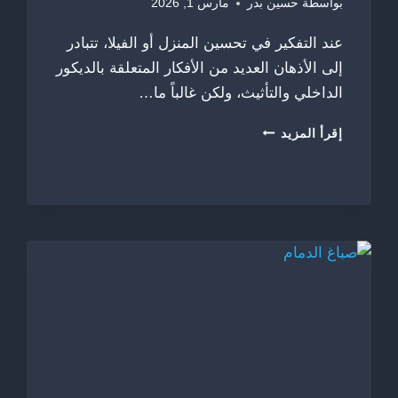
بواسطة
حسين بدر
مارس 1, 2026
عند التفكير في تحسين المنزل أو الفيلا، تتبادر
إلى الأذهان العديد من الأفكار المتعلقة بالديكور
الداخلي والتأثيث، ولكن غالباً ما…
تركيب
إقرأ المزيد
سواتر
الشرقية
ت:
0556315859
،
سواتر
خشبية
الخبر