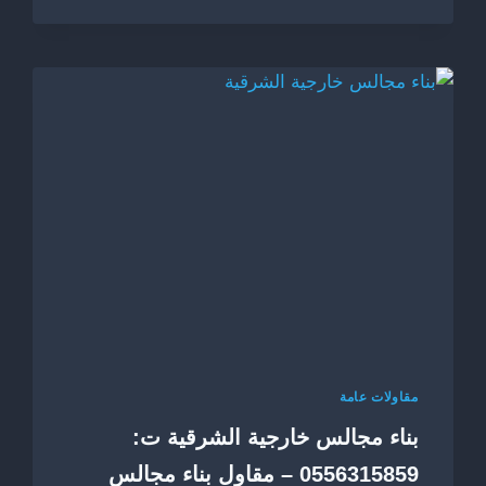
:
0556315859
صباغ
ممتاز
في
الظهران
|
لمسات
فنية
راقية
مقاولات عامة
بناء مجالس خارجية الشرقية ت:
0556315859 – مقاول بناء مجالس