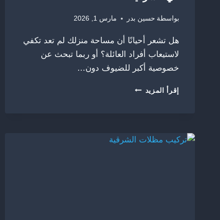
بواسطة
حسين بدر
مارس 1, 2026
هل تشعر أحيانًا أن مساحة منزلك لم تعد تكفي
لاستيعاب أفراد العائلة؟ أو ربما تبحث عن
خصوصية أكبر للضيوف دون…
بناء
إقرأ المزيد
غرف
خارجية
بالشرقية
ت:
0556315859
،
بناء
غرفه
باقل