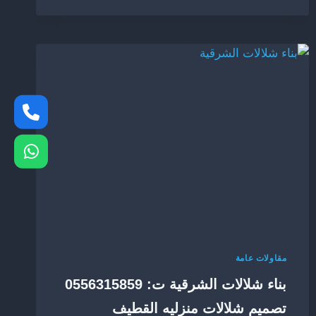
ترميم
الشرقية
ت
:
0556315859
شركة
ترميم
منازل
بالدمام
مقاولات عامة
بناء شلالات الشرقية ت: 0556315859
تصميم شلالات منزليه القطيف