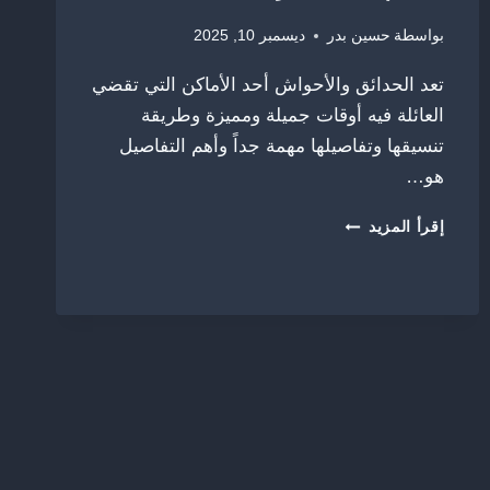
بواسطة
حسين بدر
ديسمبر 10, 2025
تعد الحدائق والأحواش أحد الأماكن التي تقضي
العائلة فيه أوقات جميلة ومميزة وطريقة
تنسيقها وتفاصيلها مهمة جداً وأهم التفاصيل
هو…
بناء
إقرأ المزيد
شلالات
الشرقية
ت:
0556315859
تصميم
شلالات
منزليه
القطيف