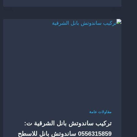
الشرقية
ت:
0556315859
–
تركيب
مظلات
الخبر
مقاولات عامة
تركيب ساندوتش بانل الشرقية ت:
0556315859 ساندوتش بانل للاسطح