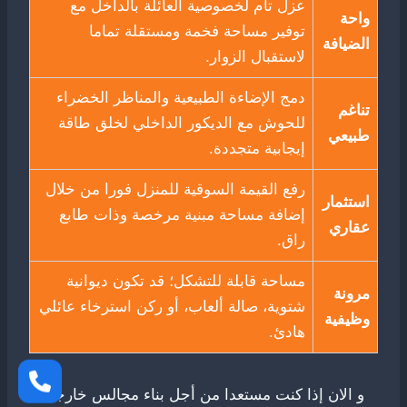
عزل تام لخصوصية العائلة بالداخل مع
واحة
توفير مساحة فخمة ومستقلة تماما
الضيافة
لاستقبال الزوار.
دمج الإضاءة الطبيعية والمناظر الخضراء
تناغم
للحوش مع الديكور الداخلي لخلق طاقة
طبيعي
إيجابية متجددة.
رفع القيمة السوقية للمنزل فورا من خلال
استثمار
إضافة مساحة مبنية مرخصة وذات طابع
عقاري
راق.
مساحة قابلة للتشكل؛ قد تكون ديوانية
مرونة
شتوية، صالة ألعاب، أو ركن استرخاء عائلي
وظيفية
هادئ.
و الان إذا كنت مستعدا من أجل بناء مجالس خارجية